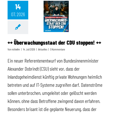
14
07, 2026
++ Überwachungsstaat der CDU stoppen! ++
++ Überwachungsstaat der CDU stoppen! ++
Von
rottwilm
|
14. Juli 2026
|
Aktuelles
|
0 Kommentare
Ein neuer Referentenentwurf von Bundesinnenminister
Alexander Dobrindt (CSU) sieht vor, dass der
Inlandsgeheimdienst künftig private Wohnungen heimlich
betreten und auf IT-Systeme zugreifen darf. Datenströme
sollen unterbrochen, umgeleitet oder gelöscht werden
können, ohne dass Betroffene zwingend davon erfahren.
Besonders brisant ist die geplante Neuerung, dass der