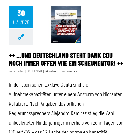
30
07, 2026
++ …UND DEUTSCHLAND STEHT DANK CDU NOCH IMMER OFFEN WIE EIN SCHEUNENTOR! ++
++ …UND DEUTSCHLAND STEHT DANK CDU
NOCH IMMER OFFEN WIE EIN SCHEUNENTOR! ++
Von
rottwilm
|
30. Juli 2026
|
Aktuelles
|
0 Kommentare
In der spanischen Exklave Ceuta sind die
Aufnahmekapazitäten unter einem Ansturm von Migranten
kollabiert. Nach Angaben des örtlichen
Regierungssprechers Alejandro Ramírez stieg die Zahl
unbegleiteter Minderjähriger innerhalb von zehn Tagen von
180 auf 472 – das 16-Fache der normalen Kapazität.