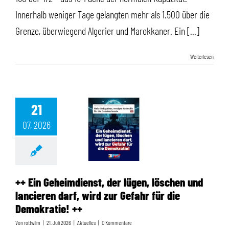
Innerhalb weniger Tage gelangten mehr als 1.500 über die
Grenze, überwiegend Algerier und Marokkaner. Ein [...]
Weiterlesen
21
07, 2026
++ Ein Geheimdienst, der lügen, löschen und lancieren darf, wird zur Gefahr für die Demokratie! ++
++ Ein Geheimdienst, der lügen, löschen und
lancieren darf, wird zur Gefahr für die
Demokratie! ++
Von
rottwilm
|
21. Juli 2026
|
Aktuelles
|
0 Kommentare