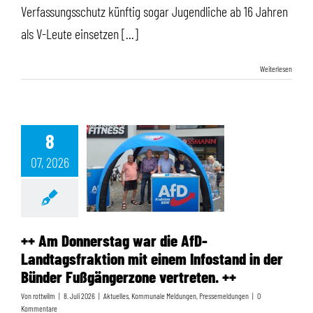
Verfassungsschutz künftig sogar Jugendliche ab 16 Jahren
als V-Leute einsetzen [...]
Weiterlesen
8
07, 2026
++ Am Donnerstag war die AfD-Landtagsfraktion mit einem Infostand in der Bünder Fußgängerzone vertreten. ++
++ Am Donnerstag war die AfD-
Landtagsfraktion mit einem Infostand in der
Bünder Fußgängerzone vertreten. ++
Von
rottwilm
|
8. Juli 2026
|
Aktuelles
,
Kommunale Meldungen
,
Pressemeldungen
|
0
Kommentare