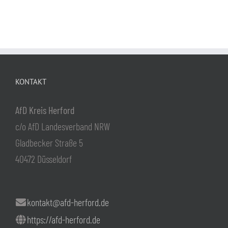
KONTAKT
AfD Kreis Herford
c/o AfD Landesverband NRW
Gladbecker Straße 5
40472 Düsseldorf
kontakt@afd-herford.de
https://afd-herford.de