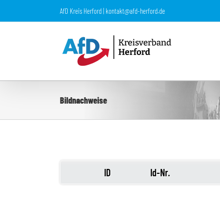
Zum
AfD Kreis Herford | kontakt@afd-herford.de
Inhalt
springen
Bildnachweise
ID
Id-Nr.