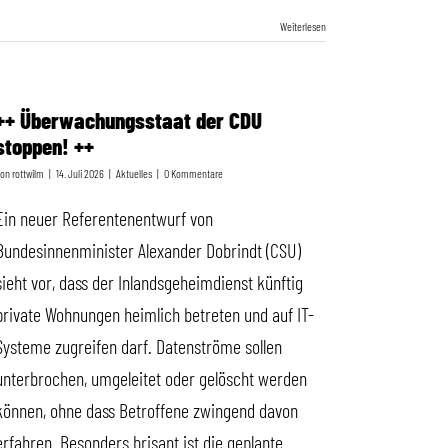
Weiterlesen
++ Überwachungsstaat der CDU
stoppen! ++
Von
rottwilm
|
14. Juli 2026
|
Aktuelles
|
0 Kommentare
Ein neuer Referentenentwurf von
Bundesinnenminister Alexander Dobrindt (CSU)
sieht vor, dass der Inlandsgeheimdienst künftig
private Wohnungen heimlich betreten und auf IT-
Systeme zugreifen darf. Datenströme sollen
unterbrochen, umgeleitet oder gelöscht werden
können, ohne dass Betroffene zwingend davon
erfahren. Besonders brisant ist die geplante