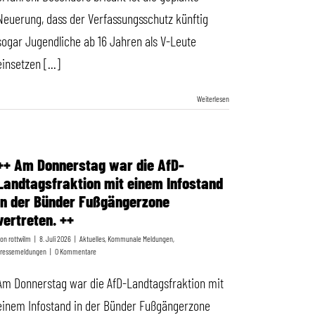
Neuerung, dass der Verfassungsschutz künftig
sogar Jugendliche ab 16 Jahren als V-Leute
einsetzen [...]
Weiterlesen
++ Am Donnerstag war die AfD-
Landtagsfraktion mit einem Infostand
in der Bünder Fußgängerzone
vertreten. ++
Von
rottwilm
|
8. Juli 2026
|
Aktuelles
,
Kommunale Meldungen
,
ressemeldungen
|
0 Kommentare
Am Donnerstag war die AfD-Landtagsfraktion mit
einem Infostand in der Bünder Fußgängerzone