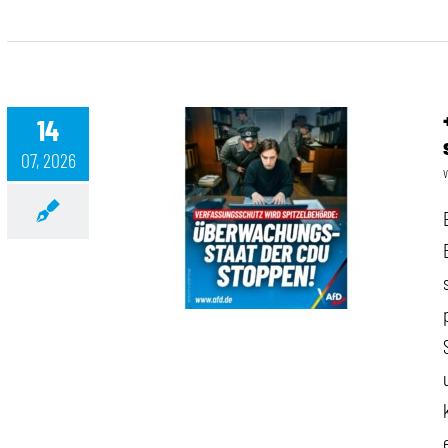
14
07, 2026
++ Überwachungsstaat der CDU stoppen! ++