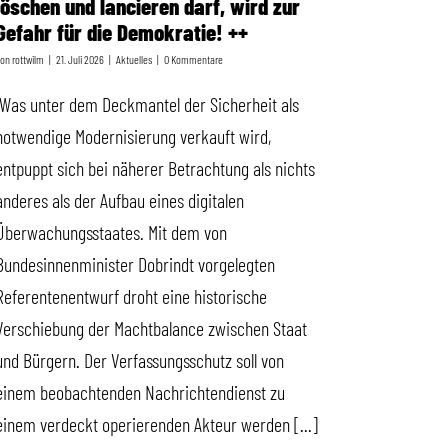
löschen und lancieren darf, wird zur
Gefahr für die Demokratie! ++
Von
rottwilm
|
21. Juli 2026
|
Aktuelles
|
0 Kommentare
„Was unter dem Deckmantel der Sicherheit als
notwendige Modernisierung verkauft wird,
entpuppt sich bei näherer Betrachtung als nichts
anderes als der Aufbau eines digitalen
Überwachungsstaates. Mit dem von
Bundesinnenminister Dobrindt vorgelegten
Referentenentwurf droht eine historische
Verschiebung der Machtbalance zwischen Staat
und Bürgern. Der Verfassungsschutz soll von
einem beobachtenden Nachrichtendienst zu
einem verdeckt operierenden Akteur werden [...]