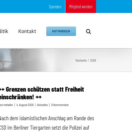
Spenden
Mitglied werden
litik
Kontakt
MITWIRKEN
Startseite
2026
++ Grenzen schützen statt Freiheit
einschränken! ++
Von
rottwilm
|
4. August 2026
|
Aktuelles
|
0 Kommentare
Nach dem islamistischen Anschlag am Rande des
CSD im Berliner Tiergarten setzt die Polizei auf