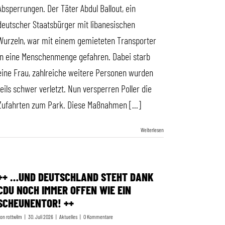
Absperrungen. Der Täter Abdul Ballout, ein
deutscher Staatsbürger mit libanesischen
Wurzeln, war mit einem gemieteten Transporter
in eine Menschenmenge gefahren. Dabei starb
eine Frau, zahlreiche weitere Personen wurden
teils schwer verletzt. Nun versperren Poller die
Zufahrten zum Park. Diese Maßnahmen [...]
Weiterlesen
++ …UND DEUTSCHLAND STEHT DANK
CDU NOCH IMMER OFFEN WIE EIN
SCHEUNENTOR! ++
Von
rottwilm
|
30. Juli 2026
|
Aktuelles
|
0 Kommentare