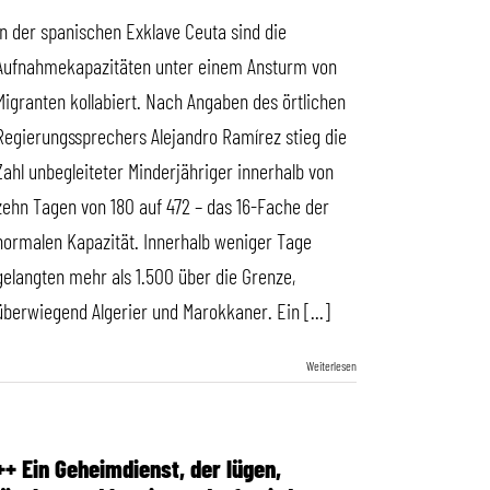
In der spanischen Exklave Ceuta sind die
Aufnahmekapazitäten unter einem Ansturm von
Migranten kollabiert. Nach Angaben des örtlichen
Regierungssprechers Alejandro Ramírez stieg die
Zahl unbegleiteter Minderjähriger innerhalb von
zehn Tagen von 180 auf 472 – das 16-Fache der
normalen Kapazität. Innerhalb weniger Tage
gelangten mehr als 1.500 über die Grenze,
überwiegend Algerier und Marokkaner. Ein [...]
Weiterlesen
++ Ein Geheimdienst, der lügen,