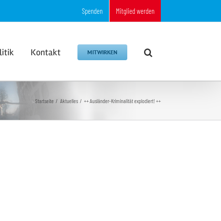
Spenden
Mitglied werden
litik
Kontakt
MITWIRKEN
Startseite
Aktuelles
++ Ausländer-Kriminalität explodiert! ++