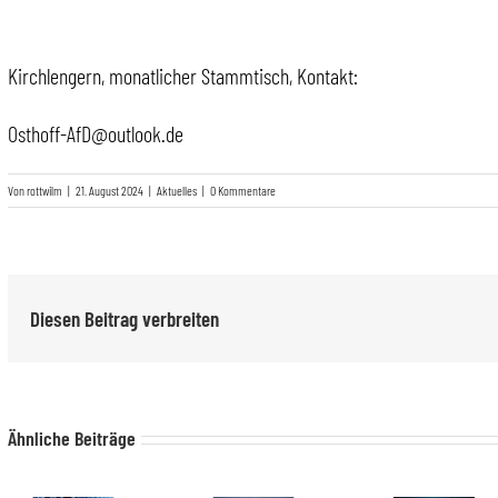
Kirchlengern, monatlicher Stammtisch, Kontakt:
Osthoff-AfD@outlook.de
Von
rottwilm
|
21. August 2024
|
Aktuelles
|
0 Kommentare
Diesen Beitrag verbreiten
Ähnliche Beiträge