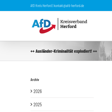
Zum
AfD Kreis Herford | kontakt@afd-herford.de
Inhalt
springen
++ Ausländer-Kriminalität explodiert! ++
Archiv
2026
2025