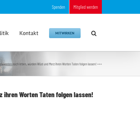
Spenden
Mitglied werden
litik
Kontakt
MITWIRKEN
r könnten noch leben, würden Wüst und Merz ihren Worten Taten folgen lassen! +++
 ihren Worten Taten folgen lassen!