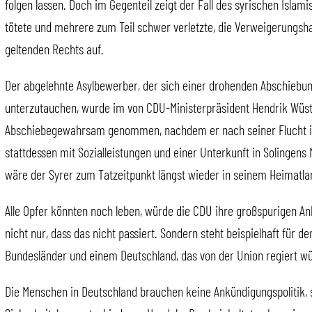
folgen lassen. Doch im Gegenteil zeigt der Fall des syrischen Islamis
tötete und mehrere zum Teil schwer verletzte, die Verweigerungs
geltenden Rechts auf.
Der abgelehnte Asylbewerber, der sich einer drohenden Abschiebu
unterzutauchen, wurde im von CDU-Ministerpräsident Hendrik Wüst
Abschiebegewahrsam genommen, nachdem er nach seiner Flucht in 
stattdessen mit Sozialleistungen und einer Unterkunft in Solingens 
wäre der Syrer zum Tatzeitpunkt längst wieder in seinem Heimatl
Alle Opfer könnten noch leben, würde die CDU ihre großspurigen A
nicht nur, dass das nicht passiert. Sondern steht beispielhaft für d
Bundesländer und einem Deutschland, das von der Union regiert w
Die Menschen in Deutschland brauchen keine Ankündigungspolitik,