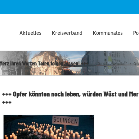
Aktuelles
Kreisverband
Kommunales
Po
Merz ihren Worten Taten folgen lassen! +++
Startseite
Aktuelles
+++ Opfe
+++ Opfer könnten noch leben, würden Wüst und Merz
+++