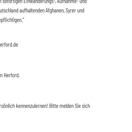
em sofortigen Einwanderungs-, Aufnahme- und
Deutschland aufhaltenden Afghanen, Syrer und
pflichtigen.“
herford.de
m Herford.
sönlich kennenzulernen! Bitte melden Sie sich