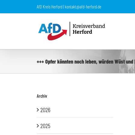
Zum
AfD Kreis Herford | kontakt@afd-herford.de
Inhalt
springen
+++ Opfer könnten noch leben, würden Wüst und 
Archiv
2026
2025