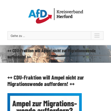
Zum
Inhalt
springen
Gehe zu ...
++ CDU-Fraktion will Ampel nicht zur Migrationswende
auffordern! ++
++ CDU-Fraktion will Ampel nicht zur
Migrationswende auffordern! ++