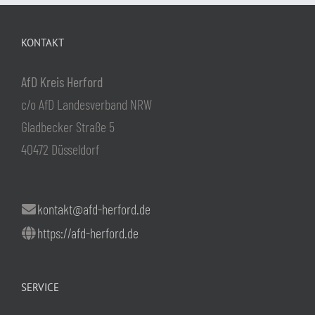
KONTAKT
AfD Kreis Herford
c/o AfD Landesverband NRW
Gladbecker Straße 5
40472 Düsseldorf
kontakt@afd-herford.de
https://afd-herford.de
SERVICE