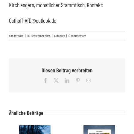
Kirchlengern, monatlicher Stammtisch, Kontakt:
Osthoff-AfD@outlook.de
Von
rottwilm
|
16. September 2024
|
Aktuelles
|
0 Kommentare
Diesen Beitrag verbreiten
Facebook
X
LinkedIn
Pinterest
E-
Mail
Ähnliche Beiträge