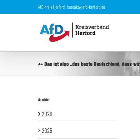
Zum
AfD Kreis Herford | kontakt@afd-herford.de
Inhalt
springen
++ Das ist also „das beste Deutschland, dass wir 
Archiv
2026
2025