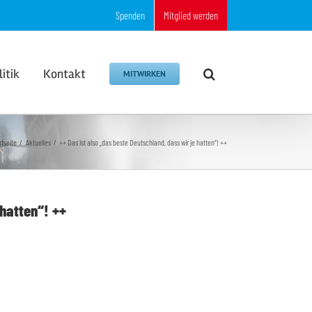
Spenden
Mitglied werden
litik
Kontakt
MITWIRKEN
rtseite
Aktuelles
++ Das ist also „das beste Deutschland, dass wir je hatten“! ++
 hatten“! ++