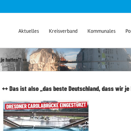
Aktuelles
Kreisverband
Kommunales
Po
je hatten“! ++
Sta
++ Das ist also „das beste Deutschland, dass wir je