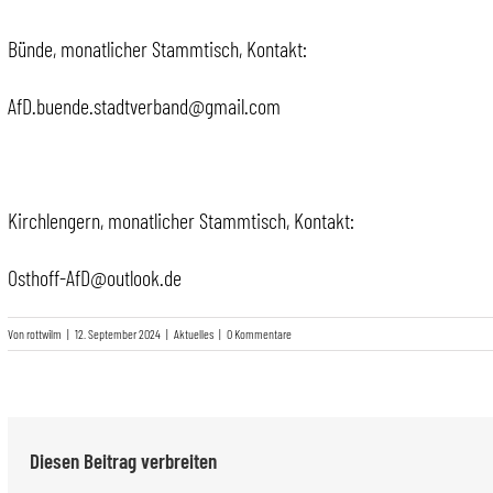
Bünde, monatlicher Stammtisch, Kontakt:
AfD.buende.stadtverband@gmail.com
Kirchlengern, monatlicher Stammtisch, Kontakt:
Osthoff-AfD@outlook.de
Von
rottwilm
|
12. September 2024
|
Aktuelles
|
0 Kommentare
Diesen Beitrag verbreiten