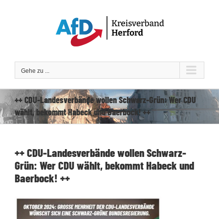
Zum
Inhalt
springen
Gehe zu ...
++ CDU-Landesverbände wollen Schwarz-Grün: Wer CDU
wählt, bekommt Habeck und Baerbock! ++
++ CDU-Landesverbände wollen Schwarz-
Grün: Wer CDU wählt, bekommt Habeck und
Baerbock! ++