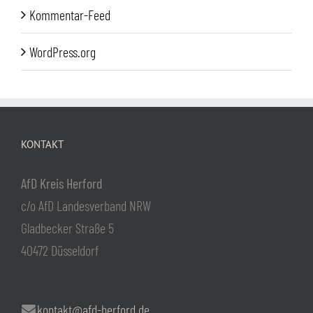
Kommentar-Feed
WordPress.org
KONTAKT
AfD Kreis Herford
c/o AfD Landesverband NRW
Gladbecker Straße 5
40472 Düsseldorf
kontakt@afd-herford.de