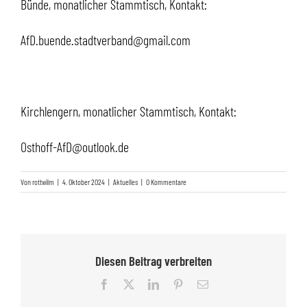
Bünde, monatlicher Stammtisch, Kontakt:
AfD.buende.stadtverband@gmail.com
Kirchlengern, monatlicher Stammtisch, Kontakt:
Osthoff-AfD@outlook.de
Von
rottwilm
|
4. Oktober 2024
|
Aktuelles
|
0 Kommentare
Diesen Beitrag verbreiten
Facebook
X
LinkedIn
Pinterest
E-
Mail