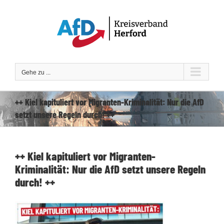
Zum
Inhalt
springen
Gehe zu ...
++ Kiel kapituliert vor Migranten-Kriminalität: Nur die AfD
setzt unsere Regeln durch! ++
++ Kiel kapituliert vor Migranten-
Kriminalität: Nur die AfD setzt unsere Regeln
durch! ++