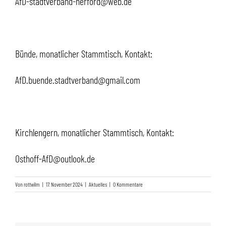
AfD-stadtverband-herford@web.de
Bünde, monatlicher Stammtisch, Kontakt:
AfD.buende.stadtverband@gmail.com
Kirchlengern, monatlicher Stammtisch, Kontakt:
Osthoff-AfD@outlook.de
Von
rottwilm
|
17. November 2024
|
Aktuelles
|
0 Kommentare