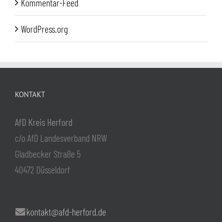
Kommentar-Feed
WordPress.org
KONTAKT
AfD Kreis Herford
c/o AfD Landesverband NRW
Gladbecker Straße 5
40472 Düsseldorf
kontakt@afd-herford.de