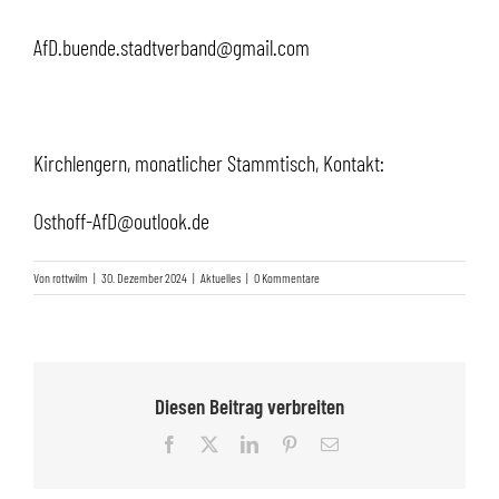
AfD.buende.stadtverband@gmail.com
Kirchlengern, monatlicher Stammtisch, Kontakt:
Osthoff-AfD@outlook.de
Von
rottwilm
|
30. Dezember 2024
|
Aktuelles
|
0 Kommentare
Diesen Beitrag verbreiten
Facebook
X
LinkedIn
Pinterest
E-
Mail