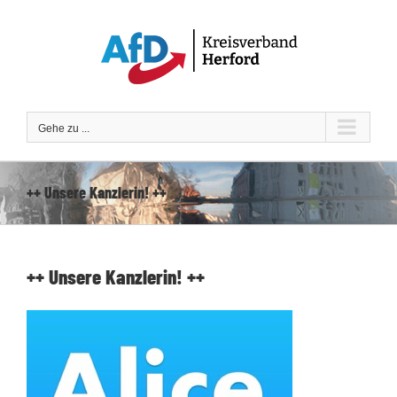
Zum
Inhalt
springen
Gehe zu ...
++ Unsere Kanzlerin! ++
++ Unsere Kanzlerin! ++