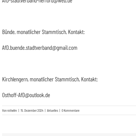
AfD-stadtverband-herford@web.de
Bünde, monatlicher Stammtisch, Kontakt:
AfD.buende.stadtverband@gmail.com
Kirchlengern, monatlicher Stammtisch, Kontakt:
Osthoff-AfD@outlook.de
Von
rottwilm
|
15. Dezember 2024
|
Aktuelles
|
0 Kommentare