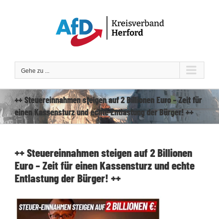
Zum
Inhalt
springen
Gehe zu ...
++ Steuereinnahmen steigen auf 2 Billionen Euro – Zeit für
einen Kassensturz und echte Entlastung der Bürger! ++
++ Steuereinnahmen steigen auf 2 Billionen
Euro – Zeit für einen Kassensturz und echte
Entlastung der Bürger! ++