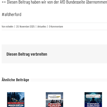
++ Diesen Beitrag haben wir von der AfD Bundesseite übernommen
#afdherford
Von
rottwilm
|
20. November 2025
|
Aktuelles
|
0 Kommentare
Diesen Beitrag verbreiten
Ähnliche Beiträge
++ Grenzen schützen statt Freiheit einschränken! ++
++ …UND DEUTSCHLAND STEHT DANK CDU NOCH IMMER OFFEN WIE EIN SCHEUNENTOR! ++
++ Ein Geheimdienst, der lügen, löschen und lancieren darf, wird zur Gefahr für die Demokratie! ++