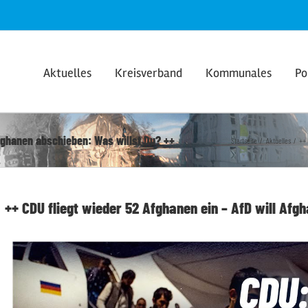
Aktuelles
Kreisverband
Kommunales
Po
Afghanen abschieben: Was willst Du? ++
Startseite
Aktuelles
++ 
++ CDU fliegt wieder 52 Afghanen ein – AfD will Afg