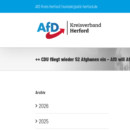
Zum
AfD Kreis Herford | kontakt@afd-herford.de
Inhalt
springen
++ CDU fliegt wieder 52 Afghanen ein – AfD will 
Archiv
2026
2025