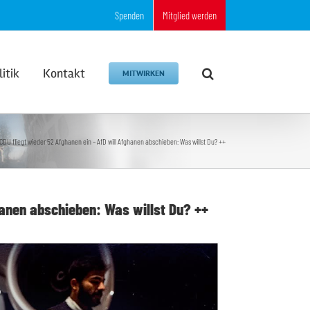
Spenden
Mitglied werden
litik
Kontakt
MITWIRKEN
CDU fliegt wieder 52 Afghanen ein – AfD will Afghanen abschieben: Was willst Du? ++
hanen abschieben: Was willst Du? ++