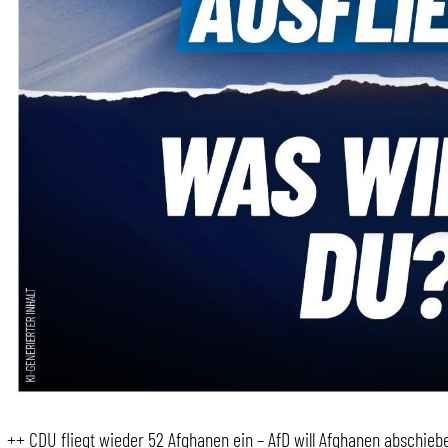
++ CDU fliegt wieder 52 Afghanen ein – AfD will Afghanen abschiebe