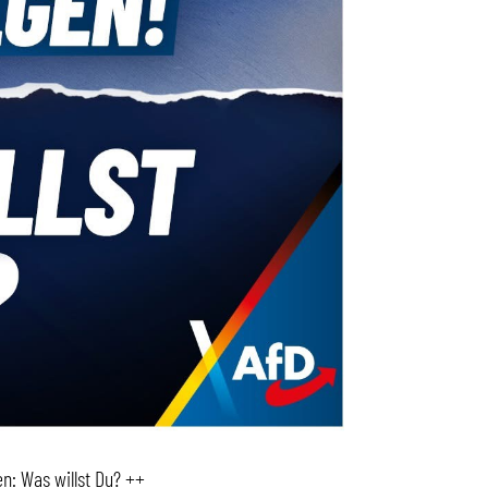
n: Was willst Du? ++