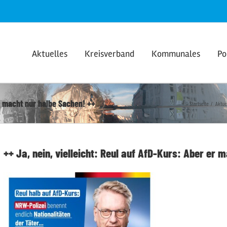
Aktuelles
Kreisverband
Kommunales
Po
er macht nur halbe Sachen! ++
Startseite
Aktue
++ Ja, nein, vielleicht: Reul auf AfD-Kurs: Aber er 