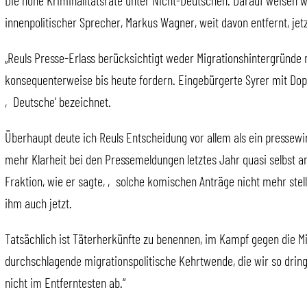
Die hohe Kriminalitätsrate unter Nicht-Deutschen. Darauf weisen wi
innenpolitischer Sprecher, Markus Wagner, weit davon entfernt, je
„Reuls Presse-Erlass berücksichtigt weder Migrationshintergründe 
konsequenterweise bis heute fordern. Eingebürgerte Syrer mit Dopp
‚Deutsche‘ bezeichnet.
Überhaupt deute ich Reuls Entscheidung vor allem als ein pressewi
mehr Klarheit bei den Pressemeldungen letztes Jahr quasi selbst an
Fraktion, wie er sagte, ‚solche komischen Anträge nicht mehr stel
ihm auch jetzt.
Tatsächlich ist Täterherkünfte zu benennen, im Kampf gegen die Mi
durchschlagende migrationspolitische Kehrtwende, die wir so dring
nicht im Entferntesten ab.“