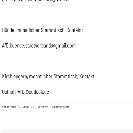
Bünde, monatlicher Stammtisch, Kontakt:
AfD.buende.stadtverband@gmail.com
Kirchlengern, monatlicher Stammtisch, Kontakt:
Osthoff-AfD@outlook.de
Von
rottwilm
|
31. Juli 2024
|
Aktuelles
|
0 Kommentare