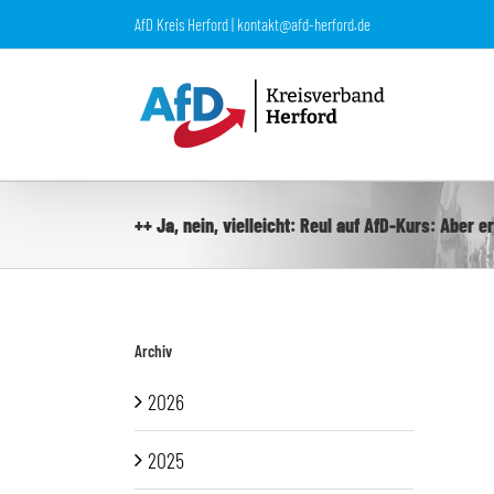
Zum
AfD Kreis Herford | kontakt@afd-herford.de
Inhalt
springen
++ Ja, nein, vielleicht: Reul auf AfD-Kurs: Aber 
Archiv
2026
2025