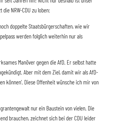
r seit Jahren hin! Nicht nur deshalb ist unser
tzt die NRW-CDU zu loben:
noch doppelte Staatsbürgerschaften, wie wir
elpass werden folglich weiterhin nur als
rksames Manöver gegen die AfD. Er selbst hatte
gekündigt. Aber mit dem Ziel, damit wir als AfD-
len können‘. Diese Offenheit wünsche ich mir von
grantengewalt nur ein Baustein von vielen. Die
end brauchen, zeichnet sich bei der CDU leider