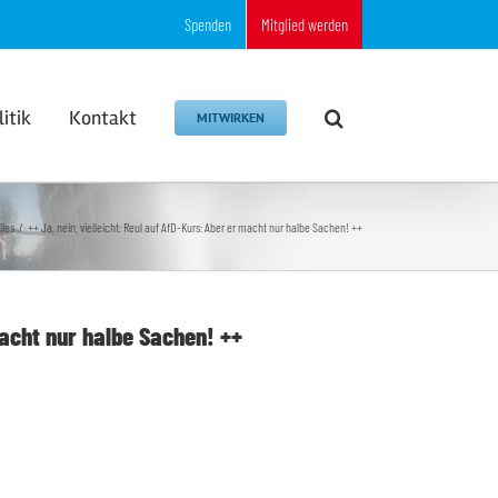
Spenden
Mitglied werden
litik
Kontakt
MITWIRKEN
lles
++ Ja, nein, vielleicht: Reul auf AfD-Kurs: Aber er macht nur halbe Sachen! ++
macht nur halbe Sachen! ++