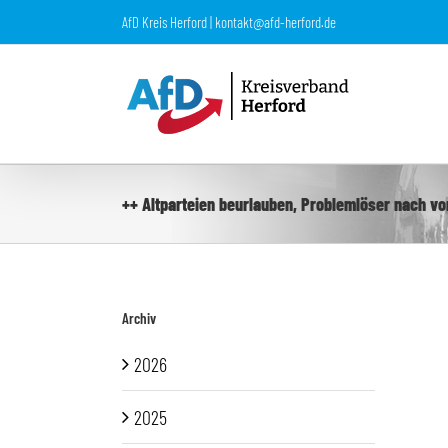
Zum
AfD Kreis Herford | kontakt@afd-herford.de
Inhalt
springen
++ Altparteien beurlauben, Problemlöser nach vo
Archiv
2026
2025