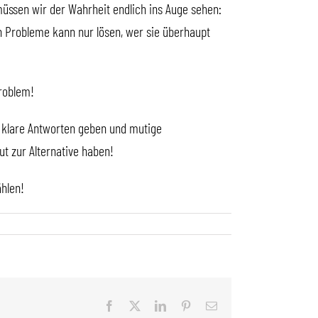
ssen wir der Wahrheit endlich ins Auge sehen:
n Probleme kann nur lösen, wer sie überhaupt
Problem!
die klare Antworten geben und mutige
t zur Alternative haben!
hlen!
Facebook
X
LinkedIn
Pinterest
E-
Mail