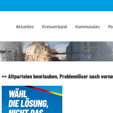
Aktuelles
Kreisverband
Kommunales
Po
rne! ++
++ Altparteien beurlauben, Problemlöser nach vorne