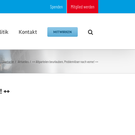
Spenden
Mitglied werden
litik
Kontakt
MITWIRKEN
Startseite
Aktuelles
++ Altparteien beurlauben, Problemlöser nach vorne! ++
! ++