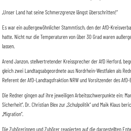
„Unser Land hat seine Schmerzgrenze längst überschritten!“
Es war ein außergewöhnlicher Stammtisch, den der AfD-Kreisverban
hatte. Nicht nur die Temperaturen von über 30 Grad waren außerge
lassen.
Arend Janzon, stellvertretender Kreissprecher der AfD Herford, be
gleich zwei Landtagsabgeordnete aus Nordrhein-Westfalen als Redn
Referent der AfD-Landtagsfraktion NRW und Vorsitzender des AfD-
Die Redner gingen auf ihre jeweiligen Arbeitsschwerpunkte ein: 
Sicherheit“, Dr. Christian Blex zur „Schulpolitik“ und Maik Klaus b
„Migration“.
Die Zuhörerinnen und Zuhörer reagierten auf die dargestellten En