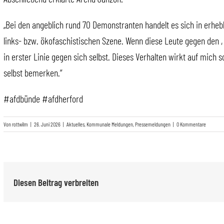
„Bei den angeblich rund 70 Demonstranten handelt es sich in erhe
links- bzw. ökofaschistischen Szene. Wenn diese Leute gegen den
in erster Linie gegen sich selbst. Dieses Verhalten wirkt auf mich s
selbst bemerken.“
#afdbünde #afdherford
Von
rottwilm
|
26. Juni 2026
|
Aktuelles
,
Kommunale Meldungen
,
Pressemeldungen
|
0 Kommentare
Diesen Beitrag verbreiten