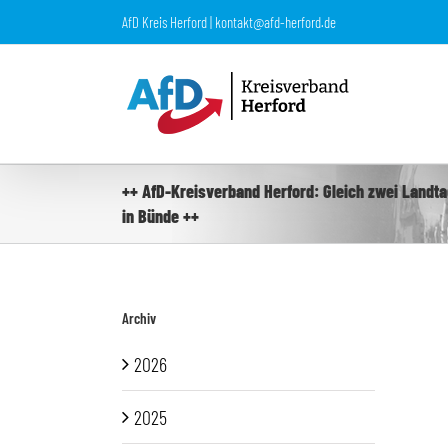
Zum
AfD Kreis Herford | kontakt@afd-herford.de
Inhalt
springen
++ AfD-Kreisverband Herford: Gleich zwei Landt
in Bünde ++
Archiv
2026
2025