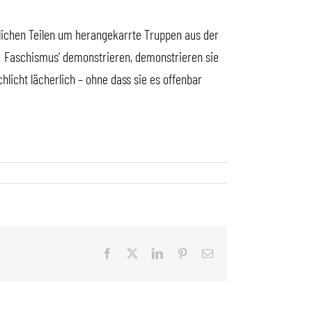
blichen Teilen um herangekarrte Truppen aus der
 ‚Faschismus‘ demonstrieren, demonstrieren sie
chlicht lächerlich – ohne dass sie es offenbar
Facebook
X
LinkedIn
Pinterest
E-
Mail