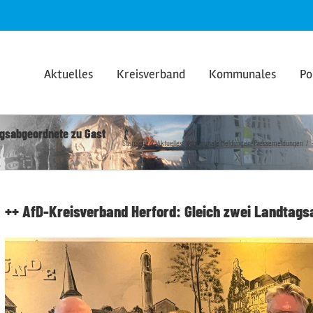
Aktuelles
Kreisverband
Kommunales
Po
agsabgeordnete zu Gast
Startseite
Aktuelles
Kommunale Meldungen
Pressemeldungen
++ AfD-Kreisverband Herford: Gleich zwei Landtags