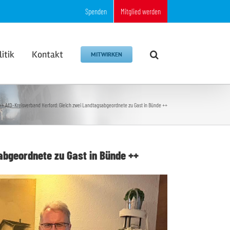
Spenden
Mitglied werden
litik
Kontakt
MITWIRKEN
++ AfD-Kreisverband Herford: Gleich zwei Landtagsabgeordnete zu Gast in Bünde ++
abgeordnete zu Gast in Bünde ++