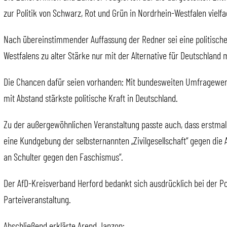
zur Politik von Schwarz, Rot und Grün in Nordrhein-Westfalen vielf
Nach übereinstimmender Auffassung der Redner sei eine politisc
Westfalens zu alter Stärke nur mit der Alternative für Deutschland 
Die Chancen dafür seien vorhanden: Mit bundesweiten Umfragewerte
mit Abstand stärkste politische Kraft in Deutschland.
Zu der außergewöhnlichen Veranstaltung passte auch, dass erstmal
eine Kundgebung der selbsternannten „Zivilgesellschaft“ gegen die A
an Schulter gegen den Faschismus“.
Der AfD-Kreisverband Herford bedankt sich ausdrücklich bei der Po
Parteiveranstaltung.
Abschließend erklärte Arend Janzon: