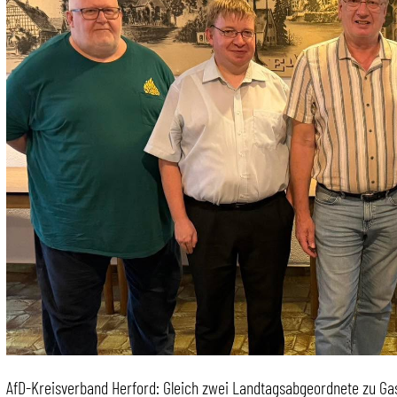
AfD-Kreisverband Herford: Gleich zwei Landtagsabgeordnete zu Ga